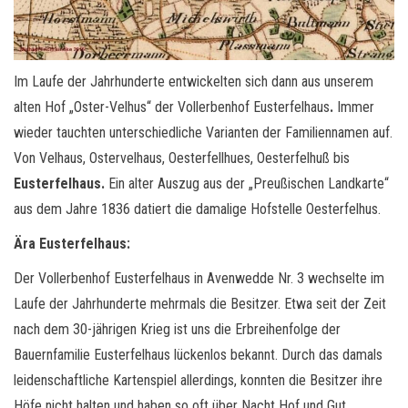
Im Laufe der Jahrhunderte entwickelten sich dann aus unserem
alten Hof „Oster-Velhus“ der Vollerbenhof Eusterfelhaus
.
Immer
wieder tauchten unterschiedliche Varianten der Familiennamen auf.
Von Velhaus, Ostervelhaus, Oesterfellhues, Oesterfelhuß bis
Eusterfelhaus.
Ein alter Auszug aus der „Preußischen Landkarte“
aus dem Jahre 1836 datiert die damalige
Hofstelle Oesterfelhus.
Ära Eusterfelhaus:
Der Vollerbenhof Eusterfelhaus in Avenwedde Nr. 3 wechselte im
Laufe der Jahrhunderte mehrmals die Besitzer. Etwa seit der Zeit
nach dem 30-jährigen Krieg ist uns die Erbreihenfolge der
Bauernfamilie Eusterfelhaus lückenlos bekannt. Durch das damals
leidenschaftliche Kartenspiel allerdings, konnten die Besitzer ihre
Höfe nicht halten und haben so oft über Nacht Hof und Gut